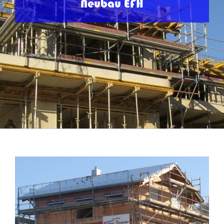
Neubau EFH
View
Larger
Image